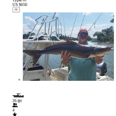
US $650
26 фт
4