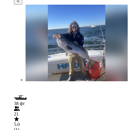
38 фт
21
5.0
(1)