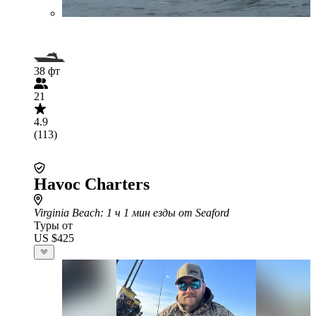
38 фт
21
4.9
(113)
Havoc Charters
Virginia Beach
: 1 ч 1 мин езды от Seaford
Туры от
US $425