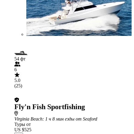
54 фт
6
5.0
(25)
Fly'n Fish Sportfishing
Virginia Beach
: 1 ч 8 мин езды от Seaford
Туры от
US $525