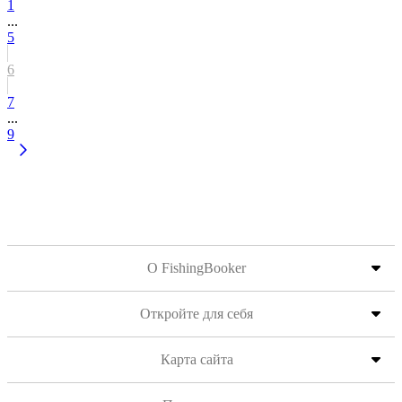
1
...
5
6
7
...
9
О FishingBooker
Откройте для себя
Карта сайта