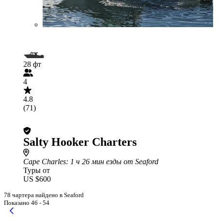
28 фт
4
4.8
(71)
Salty Hooker Charters
Cape Charles
: 1 ч 26 мин езды от Seaford
Туры от
US $600
78 чартера найдено в Seaford
Показано 46 - 54