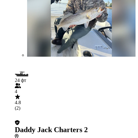
24 фт
4
4.8
(2)
Daddy Jack Charters 2