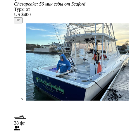
Chesapeake
: 56 мин езды от Seaford
Туры от
US $400
38 фт