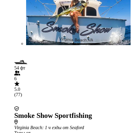
54 фт
6
5.0
(77)
Smoke Show Sportfishing
Virginia Beach
: 1 ч езды от Seaford
Туры от