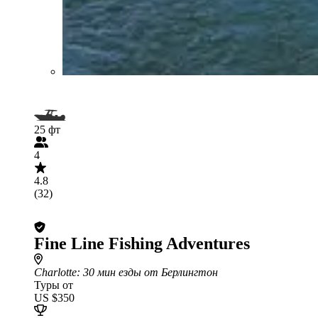
25 фт
4
4.8
(32)
Fine Line Fishing Adventures
Charlotte
: 30 мин езды от Берлингтон
Туры от
US $350