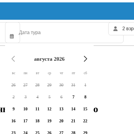
2 взр
августа 2026
вс
пн
вт
ср
чт
пт
сб
26
27
28
29
30
31
1
2
3
4
5
6
7
8
ных чартеров доступно
9
10
11
12
13
14
15
16
17
18
19
20
21
22
23
24
25
26
27
28
29