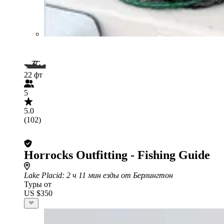
22 фт
5
5.0
(102)
Horrocks Outfitting - Fishing Guide
Lake Placid
: 2 ч 11 мин езды от Берлингтон
Туры от
US $350