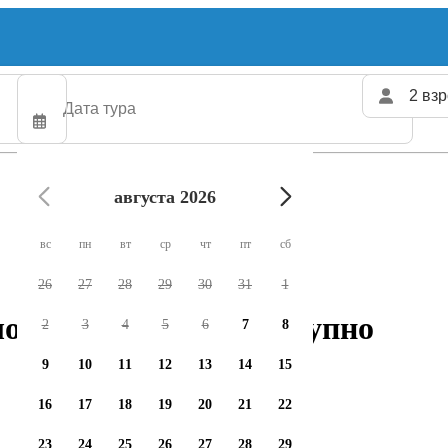
2 взр
августа 2026
вс
пн
вт
ср
чт
пт
сб
26
27
28
29
30
31
1
ловных чартеров доступно
2
3
4
5
6
7
8
9
10
11
12
13
14
15
16
17
18
19
20
21
22
23
24
25
26
27
28
29