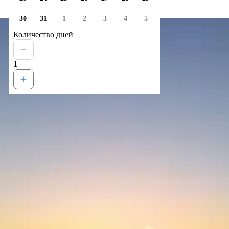
30
31
1
2
3
4
5
Количество дней
1