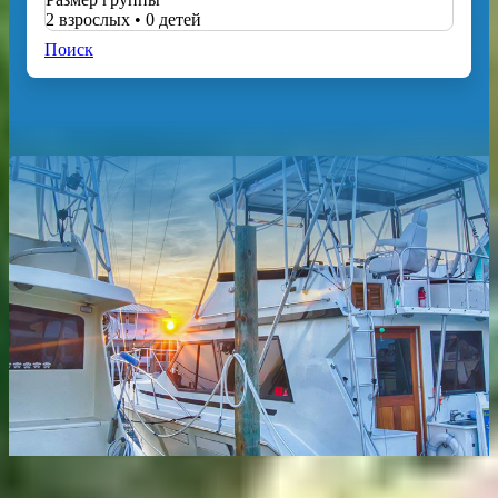
2 взрослых • 0 детей
Поиск
Главная