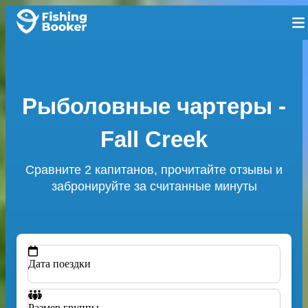
Рыболовные чартеры -
Fall Creek
Сравните 2 капитанов, прочитайте отзывы и
забронируйте за считанные минуты
Дата поездки
Размер группы