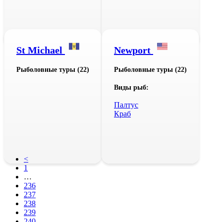
St Michael
Newport
Рыболовные туры (22)
Рыболовные туры (22)
Виды рыб:
Палтус
Краб
<
1
…
236
237
238
239
240