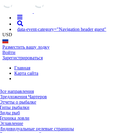
data-event-category="Navigation header guest"
USD
Разместить вашу лодку
Войти
Зарегистрироваться
Главная
Карта сайта
Все направления
Предложения Чартеров
Отчеты о рыбалке
Типы рыбалки
Виды рыб
Техника ловли
Оглавление
Индивидуальные целевые страницы