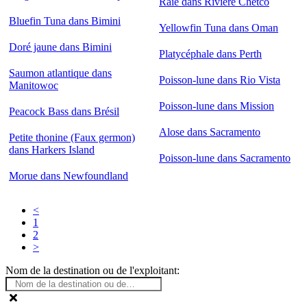
Raie dans Rivière Chetco
Bluefin Tuna dans Bimini
Yellowfin Tuna dans Oman
Doré jaune dans Bimini
Platycéphale dans Perth
Saumon atlantique dans
Poisson-lune dans Rio Vista
Manitowoc
Poisson-lune dans Mission
Peacock Bass dans Brésil
Alose dans Sacramento
Petite thonine (Faux germon)
dans Harkers Island
Poisson-lune dans Sacramento
Morue dans Newfoundland
<
1
2
>
Nom de la destination ou de l'exploitant: