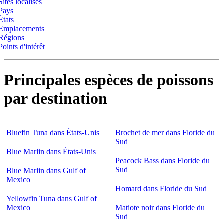
Sites localisés
Pays
États
Emplacements
Régions
Points d'intérêt
Principales espèces de poissons
par destination
Bluefin Tuna dans États-Unis
Brochet de mer dans Floride du
Sud
Blue Marlin dans États-Unis
Peacock Bass dans Floride du
Sud
Blue Marlin dans Gulf of
Mexico
Homard dans Floride du Sud
Yellowfin Tuna dans Gulf of
Mexico
Matiote noir dans Floride du
Sud