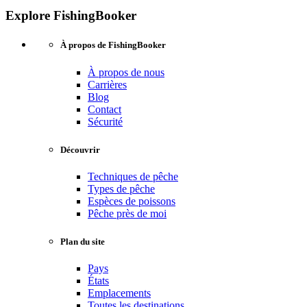
Explore FishingBooker
À propos de FishingBooker
À propos de nous
Carrières
Blog
Contact
Sécurité
Découvrir
Techniques de pêche
Types de pêche
Espèces de poissons
Pêche près de moi
Plan du site
Pays
États
Emplacements
Toutes les destinations