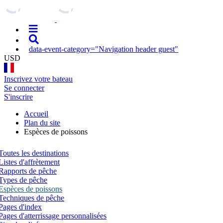
data-event-category="Navigation header guest"
USD
Inscrivez votre bateau
Se connecter
S'inscrire
Accueil
Plan du site
Espèces de poissons
Toutes les destinations
Listes d'affrètement
Rapports de pêche
Types de pêche
Espèces de poissons
Techniques de pêche
Pages d'index
Pages d'atterrissage personnalisées