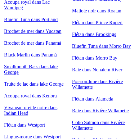
Acoupa royal dans Lac
Winnipeg
Matiote noir dans Roatan
Bluefin Tuna dans Portland
Flétan dans Prince Rupert
Brochet de mer dans Yucatan
Flétan dans Brookings
Brochet de mer dans Panamá
Bluefin Tuna dans Morro Bay
Black Marlin dans Panamá
Flétan dans Morro Bay
Smallmouth Bass dans lake
Raie dans Nehalem River
George
Poisson-lune dans Rivière
Truite de lac dans lake George
Willamette
Acoupa royal dans Kenora
Flétan dans Alameda
Vivaneau oreille noire dans
Raie dans Rivière Willamette
Indian Head
Coho Salmon dans Rivière
Flétan dans Westport
Willamette
Lingue-morue dans Westport