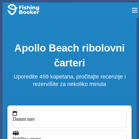
Apollo Beach ribolovni
čarteri
Uporedite 459 kapetana, pročitajte recenzije i
rezervišite za nekoliko minuta
Datum ture
Veličina grupe