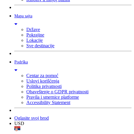
Mapa sajta
Države
Pokrajine
Lokacije
Sve destinacije
Podrška
Centar za pomoć
Uslovi korišćenja
Politika privatnosti
Obaveštenje o GDPR privatnosti
Pravila i smernice platforme
Accessibility Statement
Oglasite svoj brod
USD