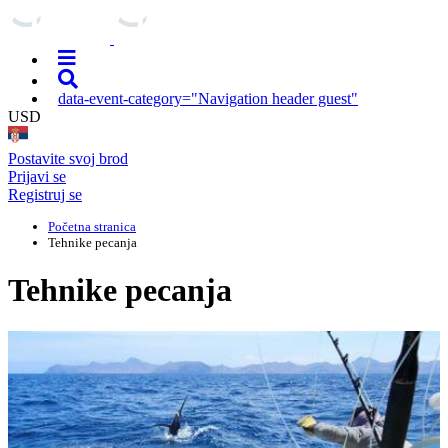
data-event-category="Navigation header guest"
USD
Postavite svoj brod
Prijavi se
Registruj se
Početna stranica
Tehnike pecanja
Tehnike pecanja