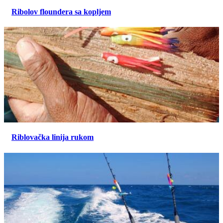
Ribolov floundera sa kopljem
Riblovačka linija rukom