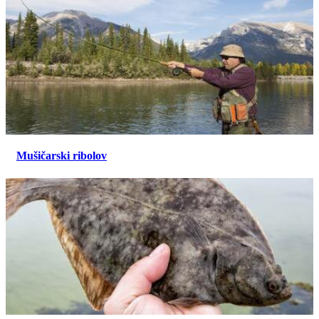
Mušičarski ribolov