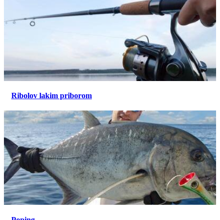
Ribolov lakim priborom
Poping