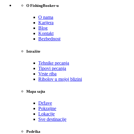
O FishingBooker-u
O nama
Karijera
Blog
Kontakt
Bezbednost
Istražite
Tehnike pecanja
Tipovi pecanja
Vrste riba
Ribolov u mojoj blizini
Mapa sajta
Države
Pokrajine
Lokacije
Sve destinacije
Podrška