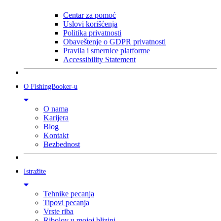
Centar za pomoć
Uslovi korišćenja
Politika privatnosti
Obaveštenje o GDPR privatnosti
Pravila i smernice platforme
Accessibility Statement
O FishingBooker-u
O nama
Karijera
Blog
Kontakt
Bezbednost
Istražite
Tehnike pecanja
Tipovi pecanja
Vrste riba
Ribolov u mojoj blizini