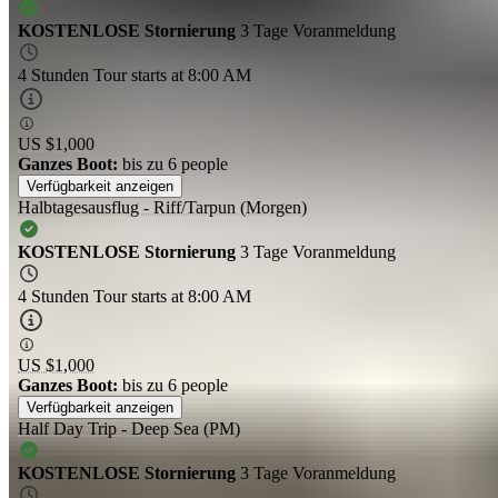
KOSTENLOSE Stornierung
3 Tage Voranmeldung
4 Stunden Tour
starts at 8:00 AM
US $1,000
Ganzes Boot
:
bis zu 6 people
Verfügbarkeit anzeigen
Halbtagesausflug - Riff/Tarpun (Morgen)
KOSTENLOSE Stornierung
3 Tage Voranmeldung
4 Stunden Tour
starts at 8:00 AM
US $1,000
Ganzes Boot
:
bis zu 6 people
Verfügbarkeit anzeigen
Half Day Trip - Deep Sea (PM)
KOSTENLOSE Stornierung
3 Tage Voranmeldung