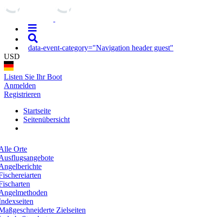
data-event-category="Navigation header guest"
USD
Listen Sie Ihr Boot
Anmelden
Registrieren
Startseite
Seitenübersicht
Alle Orte
Ausflugsangebote
Angelberichte
Fischereiarten
Fischarten
Angelmethoden
Indexseiten
Maßgeschneiderte Zielseiten