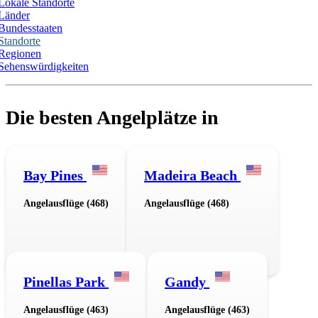
Lokale Standorte
Länder
Bundesstaaten
Standorte
Regionen
Sehenswürdigkeiten
Die besten Angelplätze in
Bay Pines
Madeira Beach
Angelausflüge (468)
Angelausflüge (468)
Pinellas Park
Gandy
Angelausflüge (463)
Angelausflüge (463)