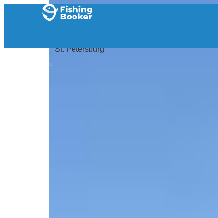
Startseite
/
Vereinigte Staaten
/
Florida
/
St. Petersburg
/
Search Results
/
Westbound Sportfishing
Westbound Sportfishing