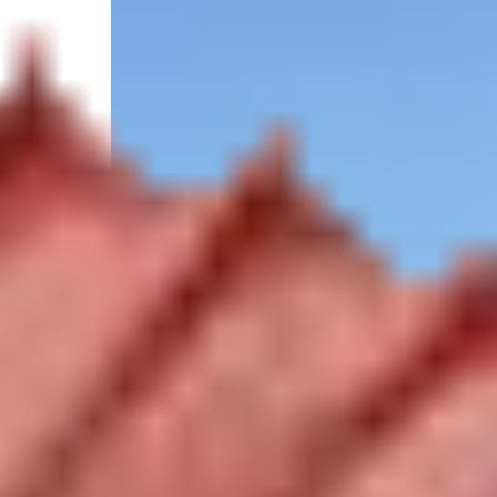
5.0
/
(117 Bewertungen)
5
Lizenz für Bundesgewässer
5000 92nd Street North, St. Petersburg, FL 33708, V
Verfügbarkeit prüfen
Bestpreisgarantie