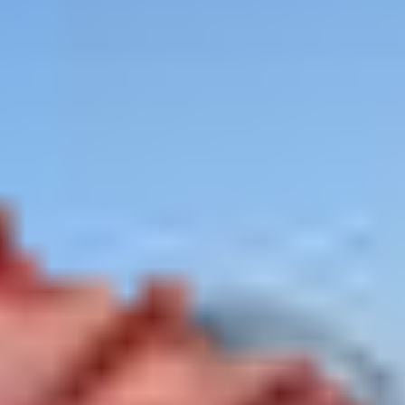
ereinigte Staaten
–
Karte anzeigen