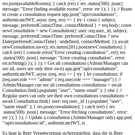
Es liegt in Ihrer Verantwortung sicherzustellen, dass die in Ihrer