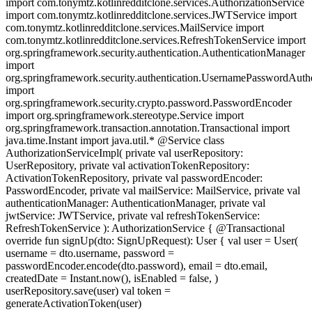
import com.tonymtz.kotlinredditclone.services.AuthorizationService
import com.tonymtz.kotlinredditclone.services.JWTService import
com.tonymtz.kotlinredditclone.services.MailService import
com.tonymtz.kotlinredditclone.services.RefreshTokenService import
org.springframework.security.authentication.AuthenticationManager
import
org.springframework.security.authentication.UsernamePasswordAuth
import
org.springframework.security.crypto.password.PasswordEncoder
import org.springframework.stereotype.Service import
org.springframework.transaction.annotation.Transactional import
java.time.Instant import java.util.* @Service class
AuthorizationServiceImpl( private val userRepository:
UserRepository, private val activationTokenRepository:
ActivationTokenRepository, private val passwordEncoder:
PasswordEncoder, private val mailService: MailService, private val
authenticationManager: AuthenticationManager, private val
jwtService: JWTService, private val refreshTokenService:
RefreshTokenService ): AuthorizationService { @Transactional
override fun signUp(dto: SignUpRequest): User { val user = User(
username = dto.username, password =
passwordEncoder.encode(dto.password), email = dto.email,
createdDate = Instant.now(), isEnabled = false, )
userRepository.save(user) val token =
generateActivationToken(user)