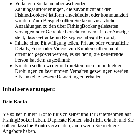
Verlangen Sie keine überraschenden
Zahlungsaufforderungen, die zuvor nicht auf der
FishingBooker-Plattform angekündigt oder kommuniziert
wurden. Zum Beispiel sollten Sie keine zusätzlichen
Anzahlungen zu den über FishingBooker geleisteten
verlangen oder Getränke berechnen, wenn in der Anzeige
steht, dass Getränke im Reisepreis inbegriffen sind;
Inhalte ohne Einwilligung teilen. Private oder vertrauliche
Details, Fotos oder Videos von Kunden sollten nicht
öffentlich gepostet werden, es sei denn, die betreffende
Person hat dem zugestimmt;
Kunden sollten weder mit direkten noch mit indirekten
Drohungen zu bestimmtem Verhalten gezwungen werden,
z.B. um eine bessere Bewertung zu erhalten.
Inhaltserwartungen:
Dein Konto
Sie sollten nur ein Konto für sich selbst und Ihr Unternehmen auf
FishingBooker haben. Duplicate Konten sind nicht erlaubt und Sie
sollten dasselbe Konto verwenden, auch wenn Sie mehrere
Angebote haben.