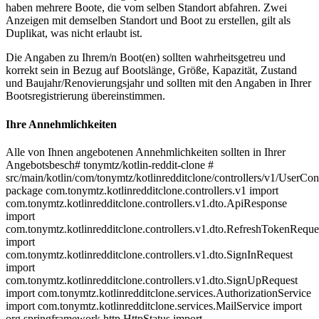
haben mehrere Boote, die vom selben Standort abfahren. Zwei
Anzeigen mit demselben Standort und Boot zu erstellen, gilt als
Duplikat, was nicht erlaubt ist.
Die Angaben zu Ihrem/n Boot(en) sollten wahrheitsgetreu und
korrekt sein in Bezug auf Bootslänge, Größe, Kapazität, Zustand
und Baujahr/Renovierungsjahr und sollten mit den Angaben in Ihrer
Bootsregistrierung übereinstimmen.
Ihre Annehmlichkeiten
Alle von Ihnen angebotenen Annehmlichkeiten sollten in Ihrer
Angebotsbesch# tonymtz/kotlin-reddit-clone #
src/main/kotlin/com/tonymtz/kotlinredditclone/controllers/v1/UserCont
package com.tonymtz.kotlinredditclone.controllers.v1 import
com.tonymtz.kotlinredditclone.controllers.v1.dto.ApiResponse
import
com.tonymtz.kotlinredditclone.controllers.v1.dto.RefreshTokenReque
import
com.tonymtz.kotlinredditclone.controllers.v1.dto.SignInRequest
import
com.tonymtz.kotlinredditclone.controllers.v1.dto.SignUpRequest
import com.tonymtz.kotlinredditclone.services.AuthorizationService
import com.tonymtz.kotlinredditclone.services.MailService import
org.springframework.http.HttpStatus import