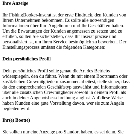
Ihre Anzeige
Ihr FishingBooker-Inserat ist der erste Eindruck, den Kunden von
Ihrem Unternehmen bekommen. Es sollte alle notwendigen
Informationen über Ihre Angeltouren und Ihr Geschäft enthalten.
Um die Erwartungen der Kunden angemessen zu setzen und zu
erfüllen, sollten Sie sicherstellen, dass Ihr Inserat präzise und
personalisiert ist, um Ihren Service bestmöglich zu bewerben. Der
Einstellungsprozess umfasst die folgenden Kategorien:
Dein persönliches Profil
Dein persönliches Profil sollte genau die Art des Betriebs
widerspiegeln, den du führst. Wenn du mit einem Bootsmann oder
zusätzlichen Crewmitgliedern zusammenarbeitest, stelle sicher, dass
du den entsprechenden Geschäftstyp auswählst und Informationen
über alle zusätzlichen Crewmitglieder sowohl in deinem Profil als
auch in deiner Angebotsbesschreibung angibst. Auf diese Weise
haben Kunden eine gute Vorstellung davon, wer sie zum Angeln
begleiten wird.
Ihr(e) Boot(e)
Sie sollten nur eine Anzeige pro Standort haben, es sei denn, Sie