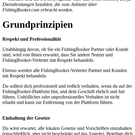
Dienstleistungen bezahlen, die vom Anbieter über
FishingBooker.com erbracht werden.
Grundprinzipien
Respekt und Professionalität
Unabhängig davon, ob Sie ein FishingBooker Partner oder Kunde
sind, wird von Ihnen erwartet, dass Sie andere Nutzer und
FishingBooker-Vertreter mit Respekt behandeln.
Ebenso werden alle FishingBooker-Vertreter Partner und Kunden
mit Respekt behandeln.
Du solltest dich professionell und redlich verhalten, wenn du auf der
FishingBooker-Plattform bist, und dein Geschäft ehrlich und fair
führen. Unhöfliches oder unprofessionelles Verhalten ist nicht
erlaubt und kann zur Entfernung von der Plattform führen.
Einhaltung der Gesetze
Du wirst erwartet, alle lokalen Gesetze und Vorschriften einzuhalten
(einschließlich, aber nicht beschränkt auf das Angeln). Beteilige dich