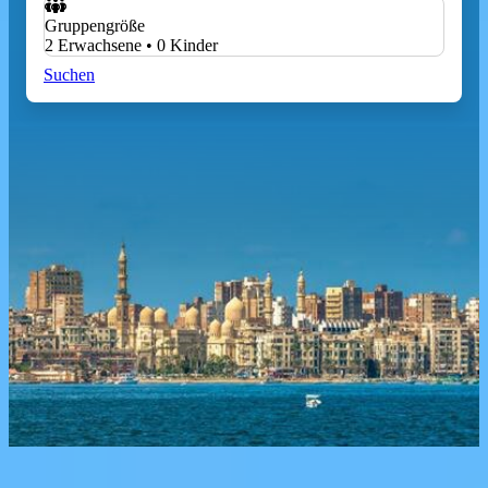
Gruppengröße
2 Erwachsene • 0 Kinder
Suchen
Home