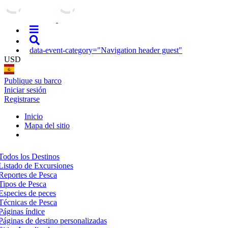
data-event-category="Navigation header guest"
USD
Publique su barco
Iniciar sesión
Registrarse
Inicio
Mapa del sitio
Todos los Destinos
Listado de Excursiones
Reportes de Pesca
Tipos de Pesca
Especies de peces
Técnicas de Pesca
Páginas índice
Páginas de destino personalizadas