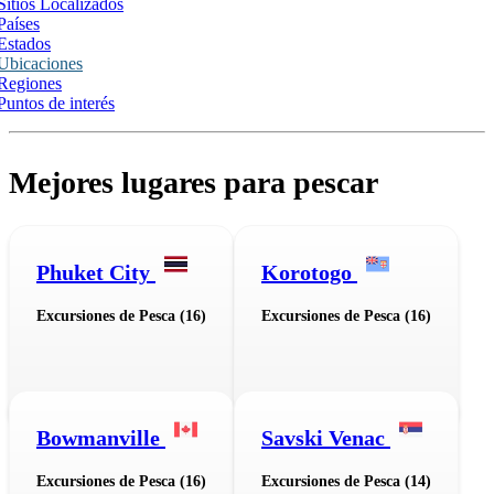
Sitios Localizados
Países
Estados
Ubicaciones
Regiones
Puntos de interés
Mejores lugares para pescar
Phuket City
Korotogo
Excursiones de Pesca (16)
Excursiones de Pesca (16)
Bowmanville
Savski Venac
Excursiones de Pesca (16)
Excursiones de Pesca (14)