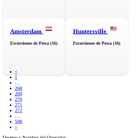
Amsterdam
Huntersville
Excursiones de Pesca (16)
Excursiones de Pesca (16)
<
1
…
268
269
270
271
272
…
598
>
Destino o Nombre del Operador: