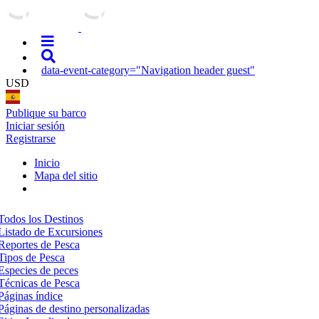
data-event-category="Navigation header guest"
USD
Publique su barco
Iniciar sesión
Registrarse
Inicio
Mapa del sitio
Todos los Destinos
Listado de Excursiones
Reportes de Pesca
Tipos de Pesca
Especies de peces
Técnicas de Pesca
Páginas índice
Páginas de destino personalizadas