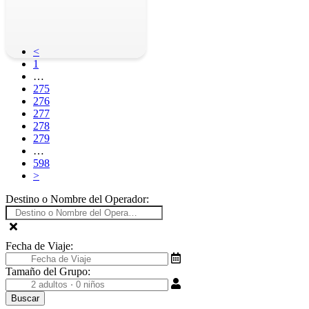
<
1
…
275
276
277
278
279
…
598
>
Destino o Nombre del Operador:
Fecha de Viaje:
Tamaño del Grupo: