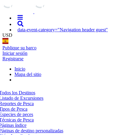
data-event-category="Navigation header guest"
USD
Publique su barco
Iniciar sesión
Registrarse
Inicio
Mapa del sitio
Todos los Destinos
Listado de Excursiones
Reportes de Pesca
Tipos de Pesca
Especies de peces
Técnicas de Pesca
Páginas índice
Páginas de destino personalizadas