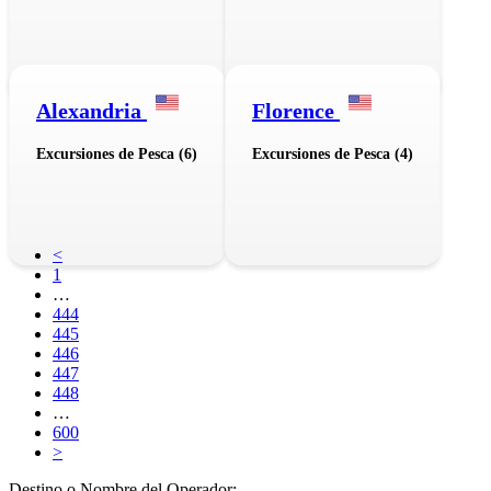
Alexandria
Florence
Excursiones de Pesca (6)
Excursiones de Pesca (4)
<
1
…
444
445
446
447
448
…
600
>
Destino o Nombre del Operador: