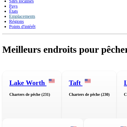
Sites localisés
Pays
États
Emplacements
Régions
Points d'intérêt
Meilleurs endroits pour pêche
Lake Worth
Taft
Charters de pêche (231)
Charters de pêche (230)
C