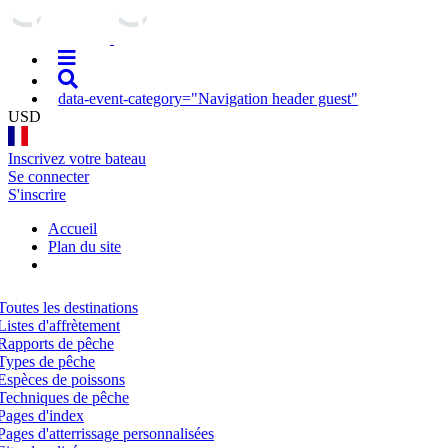
data-event-category="Navigation header guest"
USD
Inscrivez votre bateau
Se connecter
S'inscrire
Accueil
Plan du site
Toutes les destinations
Listes d'affrètement
Rapports de pêche
Types de pêche
Espèces de poissons
Techniques de pêche
Pages d'index
Pages d'atterrissage personnalisées