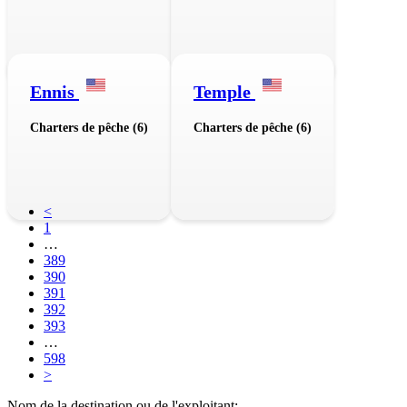
Ennis
Temple
Charters de pêche (6)
Charters de pêche (6)
<
1
…
389
390
391
392
393
…
598
>
Nom de la destination ou de l'exploitant: