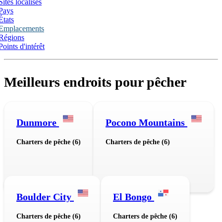
Sites localisés
Pays
États
Emplacements
Régions
Points d'intérêt
Meilleurs endroits pour pêcher
Dunmore
Pocono Mountains
Charters de pêche (6)
Charters de pêche (6)
Boulder City
El Bongo
Charters de pêche (6)
Charters de pêche (6)