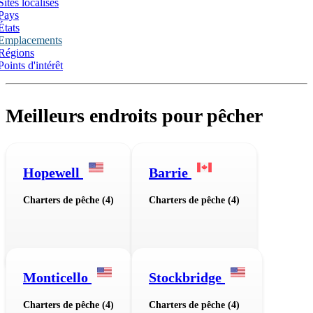
Sites localisés
Pays
États
Emplacements
Régions
Points d'intérêt
Meilleurs endroits pour pêcher
Hopewell
Barrie
Charters de pêche (4)
Charters de pêche (4)
Monticello
Stockbridge
Charters de pêche (4)
Charters de pêche (4)