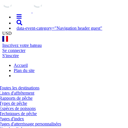
data-event-category="Navigation header guest"
USD
Inscrivez votre bateau
Se connecter
S'inscrire
Accueil
Plan du site
Toutes les destinations
Listes d'affrètement
Rapports de pêche
Types de pêche
Espèces de poissons
Techniques de pêche
Pages d'index
Pages d'atterrissage personnalisées