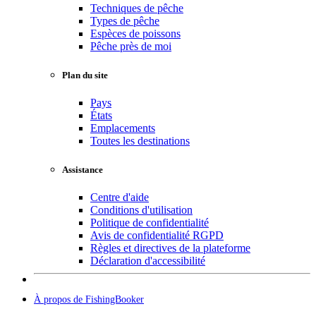
Techniques de pêche
Types de pêche
Espèces de poissons
Pêche près de moi
Plan du site
Pays
États
Emplacements
Toutes les destinations
Assistance
Centre d'aide
Conditions d'utilisation
Politique de confidentialité
Avis de confidentialité RGPD
Règles et directives de la plateforme
Déclaration d'accessibilité
À propos de FishingBooker