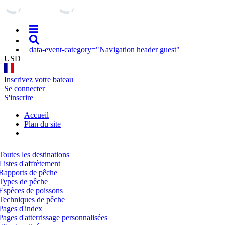
data-event-category="Navigation header guest"
USD
Inscrivez votre bateau
Se connecter
S'inscrire
Accueil
Plan du site
Toutes les destinations
Listes d'affrètement
Rapports de pêche
Types de pêche
Espèces de poissons
Techniques de pêche
Pages d'index
Pages d'atterrissage personnalisées