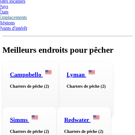
Sites localisés
Pays
États
Emplacements
Régions
Points d'intérêt
Meilleurs endroits pour pêcher
Campobello
Lyman
Charters de pêche (2)
Charters de pêche (2)
Simms
Redwater
Charters de pêche (2)
Charters de pêche (2)