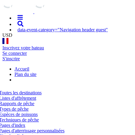
data-event-category="Navigation header guest"
USD
Inscrivez votre bateau
Se connecter
S'inscrire
Accueil
Plan du site
Toutes les destinations
Listes d'affrètement
Rapports de pêche
Types de pêche
Espèces de poissons
Techniques de pêche
Pages d'index
Pages d'atterrissage personnalisées