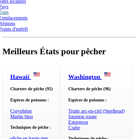
Sites localisés
Pays
États
Emplacements
Régions
Points d'intérêt
Meilleurs États pour pêcher
Hawaii
Washington
Charters de pêche (95)
Charters de pêche (96)
Espèces de poissons :
Espèces de poissons :
Coryphène
Truite arc-en-ciel (Steelhead)
Marlin bleu
Saumon rouge
Esturgeon
Techniques de pêche :
Crabe
pêche en haute mer
Techniques de pêche :