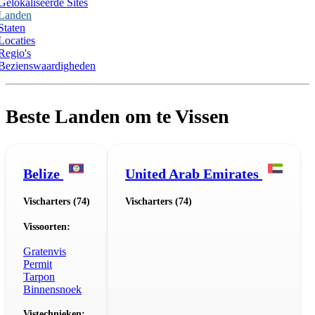
Gelokaliseerde Sites
Landen
Staten
Locaties
Regio's
Bezienswaardigheden
Beste Landen om te Vissen
Belize
United Arab Emirates
Vischarters (74)
Vischarters (74)
Vissoorten:
Gratenvis
Permit
Tarpon
Binnensnoek
Vistechnieken: