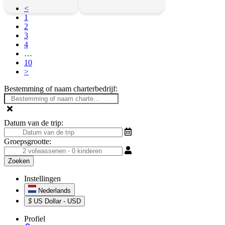
<
1
2
3
4
…
10
>
Bestemming of naam charterbedrijf:
Datum van de trip:
Groepsgrootte:
Instellingen
Nederlands
$
US Dollar - USD
Profiel