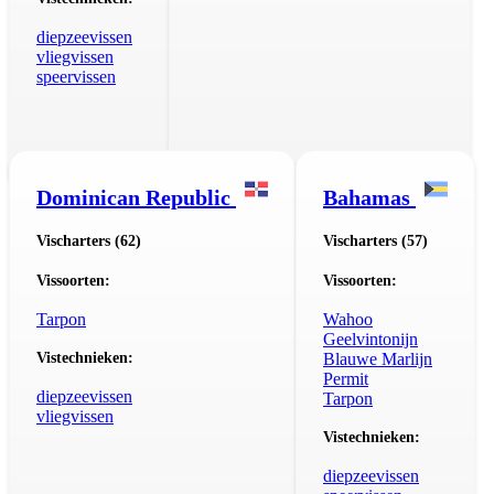
diepzeevissen
vliegvissen
speervissen
Dominican Republic
Bahamas
Vischarters (62)
Vischarters (57)
Vissoorten:
Vissoorten:
Tarpon
Wahoo
Geelvintonijn
Vistechnieken:
Blauwe Marlijn
Permit
diepzeevissen
Tarpon
vliegvissen
Vistechnieken:
diepzeevissen