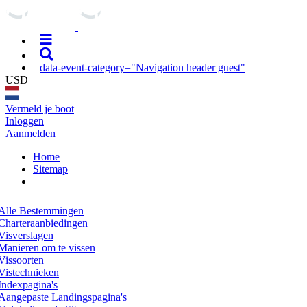
data-event-category="Navigation header guest"
USD
Vermeld je boot
Inloggen
Aanmelden
Home
Sitemap
Alle Bestemmingen
Charteraanbiedingen
Visverslagen
Manieren om te vissen
Vissoorten
Vistechnieken
Indexpagina's
Aangepaste Landingspagina's