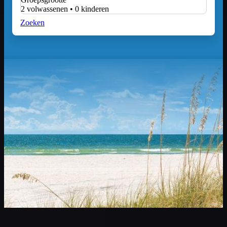
2 volwassenen • 0 kinderen
Zoeken
Home