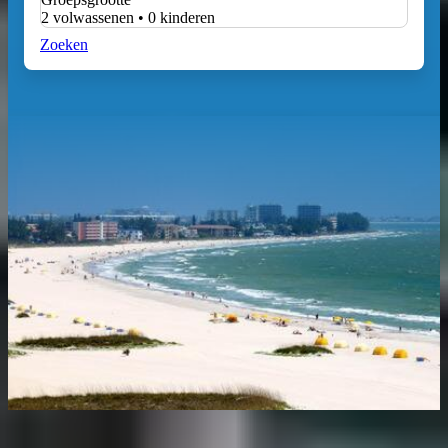
2 volwassenen • 0 kinderen
Zoeken
Home