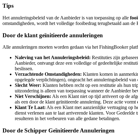
Tips
Het annuleringsbeleid van de Aanbieder is van toepassing op alle
foo
omstandigheden, wordt het volledige fooibedrag terugbetaald aan de 
Door de klant geïnitieerde annuleringen
Alle annuleringen moeten worden gedaan via het FishingBooker plat
Naleving van het Annuleringsbeleid:
Restituties zijn gebasee
Aanbieder, ontvangt deze een volledige of gedeeltelijke restituti
beslissen.
Verzachtende Omstandigheden:
Klanten komen in aanmerking
opgelegde verplichtingen), ongeacht het annuleringsbeleid van
Slecht Weer:
Klanten hebben recht op een restitutie als hun 
uitzondering is alleen van toepassing wanneer de Aanbieder bev
Niet Verschijnen:
Als een Klant niet op tijd arriveert op de a
als een door de klant geïnitieerde annulering. Deze actie vorm
Klant Te Laat:
Als een Klant met aanzienlijke vertraging op h
dienst verlenen aan te laat arriverende klanten. Voor Gedeelde t
resulteren in het verbeuren van alle gedane betalingen.
Door de Schipper Geïnitieerde Annuleringen