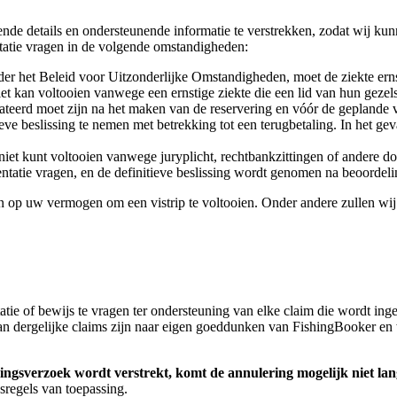
e details en ondersteunende informatie te verstrekken, zodat wij kun
atie vragen in de volgende omstandigheden:
 het Beleid voor Uitzonderlijke Omstandigheden, moet de ziekte ernst
t kan voltooien vanwege een ernstige ziekte die een lid van hun gezels
dateerd moet zijn na het maken van de reservering en vóór de geplande
eve beslissing te nemen met betrekking tot een terugbetaling. In het g
 niet kunt voltooien vanwege juryplicht, rechtbankzittingen of andere
ntatie vragen, en de definitieve beslissing wordt genomen na beoordel
jn op uw vermogen om een vistrip te voltooien. Onder andere zullen wij
ie of bewijs te vragen ter ondersteuning van elke claim die wordt in
t van dergelijke claims zijn naar eigen goeddunken van FishingBooker e
ringsverzoek wordt verstrekt, komt de annulering mogelijk niet la
sregels van toepassing.