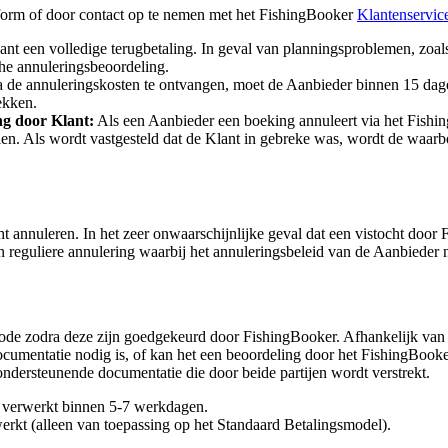
form of door contact op te nemen met het FishingBooker
Klantenservic
ant een volledige terugbetaling. In geval van planningsproblemen, zo
che annuleringsbeoordeling.
 de annuleringskosten te ontvangen, moet de Aanbieder binnen 15 dag
ekken.
ng door Klant:
Als een Aanbieder een boeking annuleert via het Fish
en. Als wordt vastgesteld dat de Klant in gebreke was, wordt de waar
annuleren. In het zeer onwaarschijnlijke geval dat een vistocht door
 reguliere annulering waarbij het annuleringsbeleid van de Aanbieder n
de zodra deze zijn goedgekeurd door FishingBooker. Afhankelijk van wi
umentatie nodig is, of kan het een beoordeling door het FishingBooker-
ndersteunende documentatie die door beide partijen wordt verstrekt.
verwerkt binnen 5-7 werkdagen.
kt (alleen van toepassing op het Standaard Betalingsmodel).