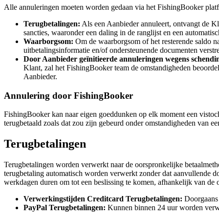
Alle annuleringen moeten worden gedaan via het FishingBooker plat
Terugbetalingen:
Als een Aanbieder annuleert, ontvangt de Kl
sancties, waaronder een daling in de ranglijst en een automatis
Waarborgsom:
Om de waarborgsom of het resterende saldo na
uitbetalingsinformatie en/of ondersteunende documenten verstr
Door Aanbieder geïnitieerde annuleringen wegens schendi
Klant, zal het FishingBooker team de omstandigheden beoordel
Aanbieder.
Annulering door FishingBooker
FishingBooker kan naar eigen goeddunken op elk moment een vistocht 
terugbetaald zoals dat zou zijn gebeurd onder omstandigheden van een
Terugbetalingen
Terugbetalingen worden verwerkt naar de oorspronkelijke betaalmetho
terugbetaling automatisch worden verwerkt zonder dat aanvullende doc
werkdagen duren om tot een beslissing te komen, afhankelijk van de o
Verwerkingstijden Creditcard Terugbetalingen:
Doorgaans 
PayPal Terugbetalingen:
Kunnen binnen 24 uur worden verwer