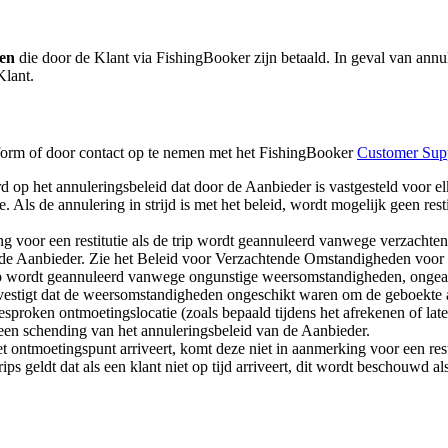
ien
die door de Klant via FishingBooker zijn betaald. In geval van ann
Klant.
form of door contact op te nemen met het FishingBooker
Customer Sup
rd op het annuleringsbeleid dat door de Aanbieder is vastgesteld voor e
e. Als de annulering in strijd is met het beleid, wordt mogelijk geen res
 voor een restitutie als de trip wordt geannuleerd vanwege verzachte
 de Aanbieder. Zie het Beleid voor Verzachtende Omstandigheden voor 
trip wordt geannuleerd vanwege ongunstige weersomstandigheden, ongea
estigt dat de weersomstandigheden ongeschikt waren om de geboekte acti
fgesproken ontmoetingslocatie (zoals bepaald tijdens het afrekenen of l
t een schending van het annuleringsbeleid van de Aanbieder.
et ontmoetingspunt arriveert, komt deze niet in aanmerking voor een re
rips geldt dat als een klant niet op tijd arriveert, dit wordt beschouwd