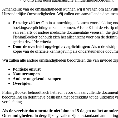
U ontvangt geen automatische annuleringsbeoordeling
Afhankelijk van de omstandigheden kunnen wij u vragen om aanvullend
Uitzonderlijke Omstandigheden. Wij zullen om aanvullende document
Ernstige ziekte:
Om in aanmerking te komen voor dekking onder
boekingsverplichtingen kan nakomen. Als de Klant de vistrip nie
van een arts of andere medische documentatie vereisen, die ge
FishingBooker behoudt zich het alleenrecht voor om de definiti
gelden dezelfde criteria.
Door de overheid opgelegde verplichtingen:
Als u de vistrip
kopie van de officiële kennisgeving als ondersteunende docume
Wij zullen alle andere omstandigheden beoordelen die van invloed zi
Politieke onrust
Natuurrampen
Andere ongekende rampen
Overlijden
FishingBooker behoudt zich het recht voor om aanvullende documentat
beoordeling en definitieve beslissing met betrekking tot de uitkoms
verplichting.
Als de vereiste documentatie niet binnen 15 dagen na het annule
Omstandigheden.
In dergelijke gevallen zijn de standaard annulering