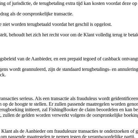
ng of jurisdictie, de terugbetaling extra tijd kan kosten voordat deze op
rag als de oorspronkelijke transactie.
ie niet worden terugbetaald voordat het geschil is opgelost.
lt, behoudt het zich het recht voor om de Klant volledig terug te betal
ingsbeleid van de Aanbieder, en een prepaid tegoed of cashback ontvang
lgens wordt geannuleerd, zijn de standaard terugbetalings- en annuleri
ck.
nsacties serieus. Als een transactie als frauduleus wordt geïdentifice
jen op de hoogte te stellen. Er zullen passende maatregelen worden ge
terugboeking initieert, zal FishingBooker de claim beoordelen en kan b
lost, zullen de gelden worden verwerkt volgens de oorspronkelijke boe
nt als de Aanbieder om frauduleuze transacties te onderzoeken of gesc
 om passende maatregelen te nemen tegen de verantwoordelijke partij.