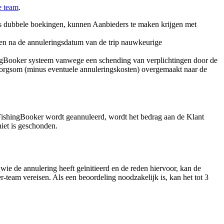
e team
.
als dubbele boekingen, kunnen Aanbieders te maken krijgen met
en na de annuleringsdatum van de trip nauwkeurige
ingBooker systeem vanwege een schending van verplichtingen door de
borgsom (minus eventuele annuleringskosten) overgemaakt naar de
 FishingBooker wordt geannuleerd, wordt het bedrag aan de Klant
iet is geschonden.
e de annulering heeft geïnitieerd en de reden hiervoor, kan de
team vereisen. Als een beoordeling noodzakelijk is, kan het tot 3