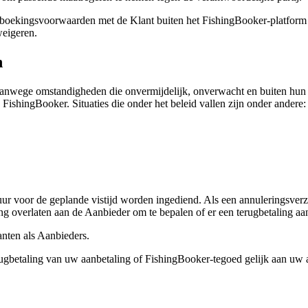
der boekingsvoorwaarden met de Klant buiten het FishingBooker-platfo
weigeren.
n
 vanwege omstandigheden die onvermijdelijk, onverwacht en buiten hun 
ishingBooker. Situaties die onder het beleid vallen zijn onder andere:
 uur voor de geplande vistijd worden ingediend. Als een annuleringsver
g overlaten aan de Aanbieder om te bepalen of er een terugbetaling aan
nten als Aanbieders.
erugbetaling van uw aanbetaling of FishingBooker-tegoed gelijk aan uw 