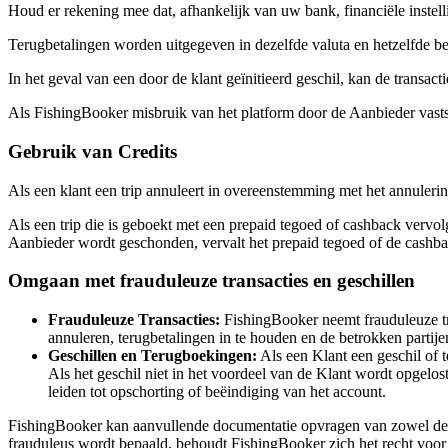
Houd er rekening mee dat, afhankelijk van uw bank, financiële instelli
Terugbetalingen worden uitgegeven in dezelfde valuta en hetzelfde bed
In het geval van een door de klant geïnitieerd geschil, kan de transact
Als FishingBooker misbruik van het platform door de Aanbieder vastste
Gebruik van Credits
Als een klant een trip annuleert in overeenstemming met het annuler
Als een trip die is geboekt met een prepaid tegoed of cashback vervo
Aanbieder wordt geschonden, vervalt het prepaid tegoed of de cashba
Omgaan met frauduleuze transacties en geschillen
Frauduleuze Transacties:
FishingBooker neemt frauduleuze tra
annuleren, terugbetalingen in te houden en de betrokken parti
Geschillen en Terugboekingen:
Als een Klant een geschil of 
Als het geschil niet in het voordeel van de Klant wordt opge
leiden tot opschorting of beëindiging van het account.
FishingBooker kan aanvullende documentatie opvragen van zowel de Kla
frauduleus wordt bepaald, behoudt FishingBooker zich het recht voor