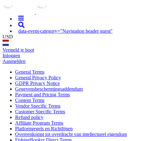
data-event-category="Navigation header guest"
USD
Vermeld je boot
Inloggen
Aanmelden
General Terms
General Privacy Policy
GDPR Privacy Notice
Gegevensbeschermingsaddendum
Payment and Pricing Terms
Content Terms
Vendor Specific Terms
Customer Specific Terms
Refund policy
Affiliate Program Terms
Platformregels en Richtlijnen
Overeenkomst tot overdracht van intellectueel eigendom
FishingBooker Direct Terms