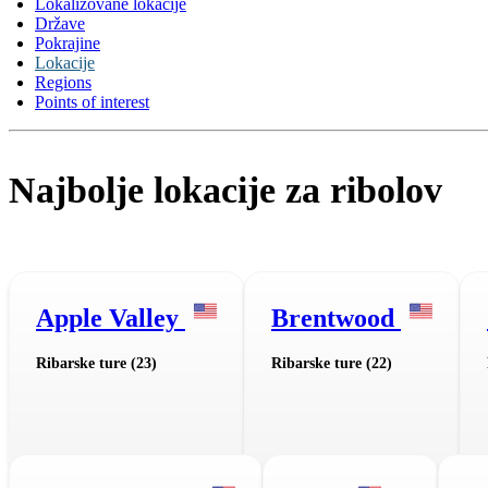
Lokalizovane lokacije
Države
Pokrajine
Lokacije
Regions
Points of interest
Najbolje lokacije za ribolov
Apple Valley
Brentwood
Ribarske ture (23)
Ribarske ture (22)