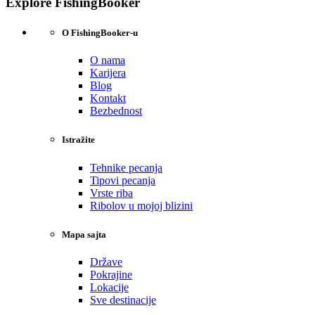
Explore FishingBooker
O FishingBooker-u
O nama
Karijera
Blog
Kontakt
Bezbednost
Istražite
Tehnike pecanja
Tipovi pecanja
Vrste riba
Ribolov u mojoj blizini
Mapa sajta
Države
Pokrajine
Lokacije
Sve destinacije