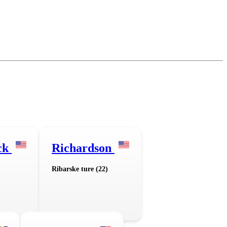
ck
Richardson
)
Ribarske ture (22)