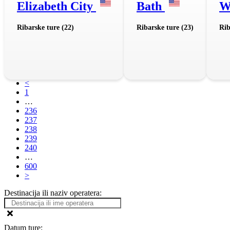
Elizabeth City
Bath
W
Ribarske ture (22)
Ribarske ture (23)
Rib
<
1
…
236
237
238
239
240
…
600
>
Destinacija ili naziv operatera:
Datum ture: