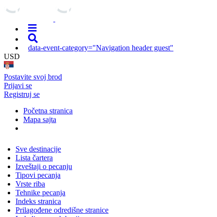
data-event-category="Navigation header guest"
USD
Postavite svoj brod
Prijavi se
Registruj se
Početna stranica
Mapa sajta
Sve destinacije
Lista čartera
Izveštaji o pecanju
Tipovi pecanja
Vrste riba
Tehnike pecanja
Indeks stranica
Prilagođene odredišne stranice