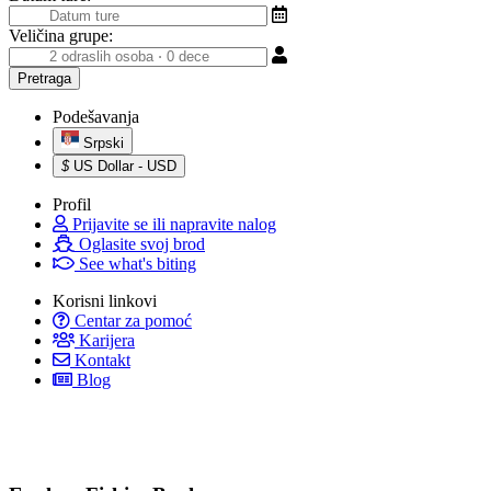
Veličina grupe:
Podešavanja
Srpski
$
US Dollar - USD
Profil
Prijavite se ili napravite nalog
Oglasite svoj brod
See what's biting
Korisni linkovi
Centar za pomoć
Karijera
Kontakt
Blog