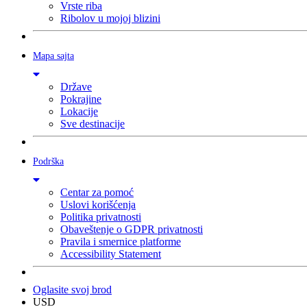
Vrste riba
Ribolov u mojoj blizini
Mapa sajta
Države
Pokrajine
Lokacije
Sve destinacije
Podrška
Centar za pomoć
Uslovi korišćenja
Politika privatnosti
Obaveštenje o GDPR privatnosti
Pravila i smernice platforme
Accessibility Statement
Oglasite svoj brod
USD