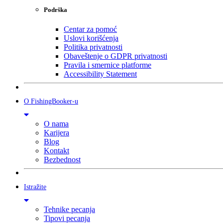
Podrška
Centar za pomoć
Uslovi korišćenja
Politika privatnosti
Obaveštenje o GDPR privatnosti
Pravila i smernice platforme
Accessibility Statement
O FishingBooker-u
O nama
Karijera
Blog
Kontakt
Bezbednost
Istražite
Tehnike pecanja
Tipovi pecanja