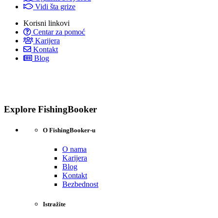
Vidi šta grize
Korisni linkovi
Centar za pomoć
Karijera
Kontakt
Blog
Explore FishingBooker
O FishingBooker-u
O nama
Karijera
Blog
Kontakt
Bezbednost
Istražite