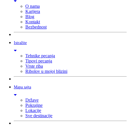
O nama
Karijera
Blog
Kontakt
Bezbednost
Istražite
Tehnike pecanja
Tipovi pecanja
Vrste riba
Ribolov u mojoj blizini
Mapa sajta
Države
Pokrajine
Lokacije
Sve destinacije