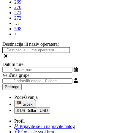
269
270
271
272
…
598
>
Destinacija ili naziv operatera:
Datum ture:
Veličina grupe:
Podešavanja
Srpski
$
US Dollar - USD
Profil
Prijavite se ili napravite nalog
Oglasite svoj brod