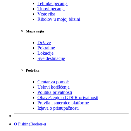
Tehnike pecanja
Tipovi pecanja
Vrste riba
Ribolov u mojoj blizini
Mapa sajta
Države
Pokrajine
Lokacije
Sve destinacije
Podrška
Centar za pomoć
Uslovi korišćenja
Politika privatnosti
Obaveštenje o GDPR privatnosti
Pravila i smernice platforme
Izjava o pristupačnosti
O FishingBooker-u