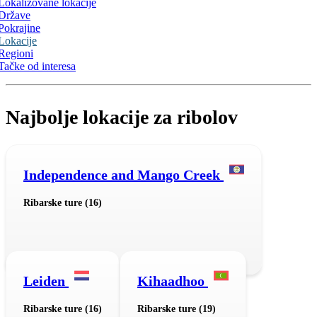
Lokalizovane lokacije
Države
Pokrajine
Lokacije
Regioni
Tačke od interesa
Najbolje lokacije za ribolov
Independence and Mango Creek
Ribarske ture (16)
Leiden
Kihaadhoo
Ribarske ture (16)
Ribarske ture (19)