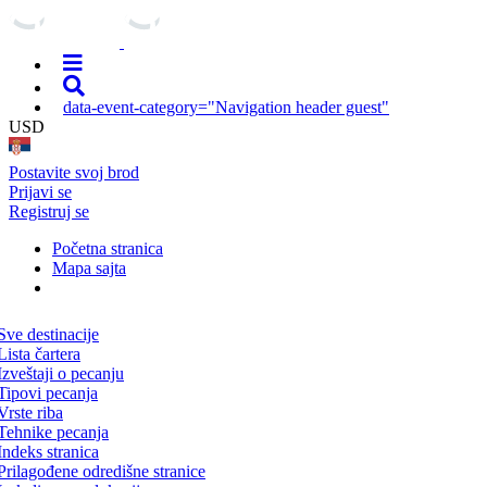
data-event-category="Navigation header guest"
USD
Postavite svoj brod
Prijavi se
Registruj se
Početna stranica
Mapa sajta
Sve destinacije
Lista čartera
Izveštaji o pecanju
Tipovi pecanja
Vrste riba
Tehnike pecanja
Indeks stranica
Prilagođene odredišne stranice