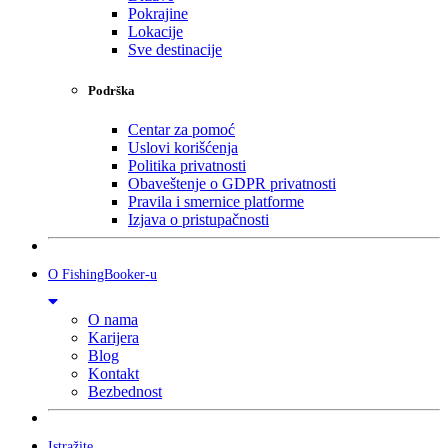
Pokrajine
Lokacije
Sve destinacije
Podrška
Centar za pomoć
Uslovi korišćenja
Politika privatnosti
Obaveštenje o GDPR privatnosti
Pravila i smernice platforme
Izjava o pristupačnosti
O FishingBooker-u
O nama
Karijera
Blog
Kontakt
Bezbednost
Istražite