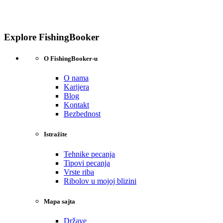
Explore FishingBooker
O FishingBooker-u
O nama
Karijera
Blog
Kontakt
Bezbednost
Istražite
Tehnike pecanja
Tipovi pecanja
Vrste riba
Ribolov u mojoj blizini
Mapa sajta
Države