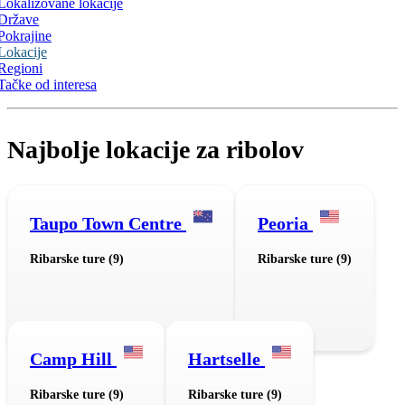
Lokalizovane lokacije
Države
Pokrajine
Lokacije
Regioni
Tačke od interesa
Najbolje lokacije za ribolov
Taupo Town Centre
Peoria
Ribarske ture (9)
Ribarske ture (9)
Camp Hill
Hartselle
Ribarske ture (9)
Ribarske ture (9)