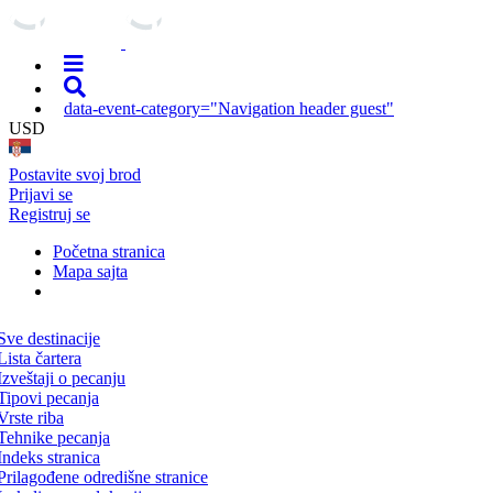
data-event-category="Navigation header guest"
USD
Postavite svoj brod
Prijavi se
Registruj se
Početna stranica
Mapa sajta
Sve destinacije
Lista čartera
Izveštaji o pecanju
Tipovi pecanja
Vrste riba
Tehnike pecanja
Indeks stranica
Prilagođene odredišne stranice