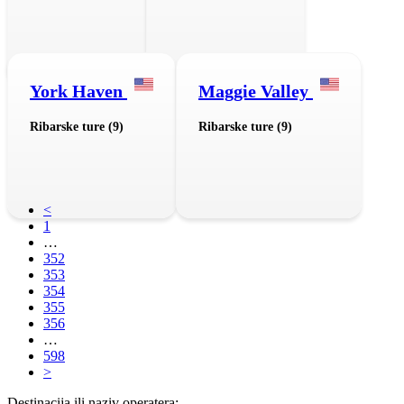
York Haven
Maggie Valley
Ribarske ture (9)
Ribarske ture (9)
<
1
…
352
353
354
355
356
…
598
>
Destinacija ili naziv operatera: