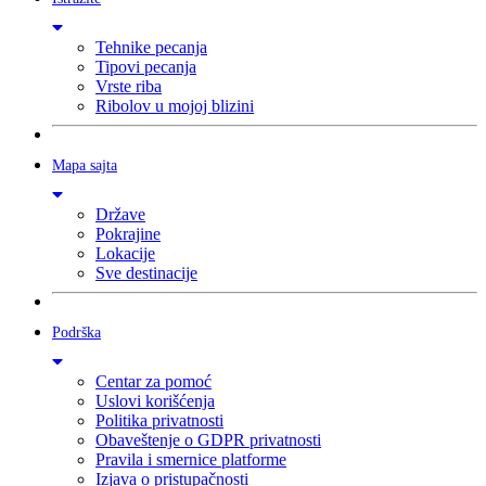
Tehnike pecanja
Tipovi pecanja
Vrste riba
Ribolov u mojoj blizini
Mapa sajta
Države
Pokrajine
Lokacije
Sve destinacije
Podrška
Centar za pomoć
Uslovi korišćenja
Politika privatnosti
Obaveštenje o GDPR privatnosti
Pravila i smernice platforme
Izjava o pristupačnosti