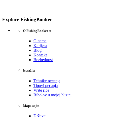
Explore FishingBooker
O FishingBooker-u
O nama
Karijera
Blog
Kontakt
Bezbednost
Istražite
Tehnike pecanja
Tipovi pecanja
Vrste riba
Ribolov u mojoj blizini
Mapa sajta
Države