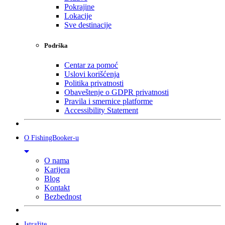
Pokrajine
Lokacije
Sve destinacije
Podrška
Centar za pomoć
Uslovi korišćenja
Politika privatnosti
Obaveštenje o GDPR privatnosti
Pravila i smernice platforme
Accessibility Statement
O FishingBooker-u
O nama
Karijera
Blog
Kontakt
Bezbednost
Istražite