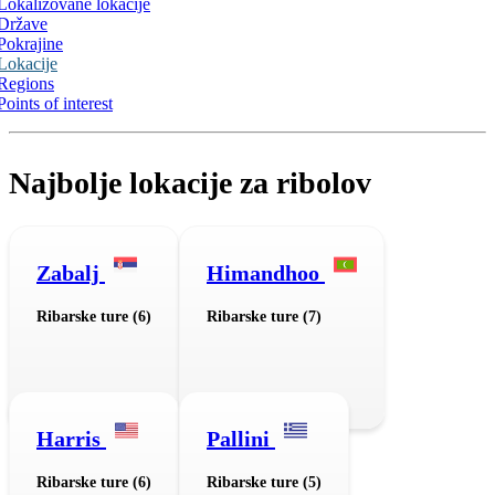
Lokalizovane lokacije
Države
Pokrajine
Lokacije
Regions
Points of interest
Najbolje lokacije za ribolov
Zabalj
Himandhoo
Ribarske ture (6)
Ribarske ture (7)
Harris
Pallini
Ribarske ture (6)
Ribarske ture (5)