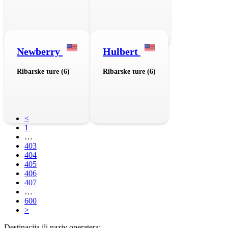
Newberry
Hulbert
Ribarske ture (6)
Ribarske ture (6)
<
1
…
403
404
405
406
407
…
600
>
Destinacija ili naziv operatera: