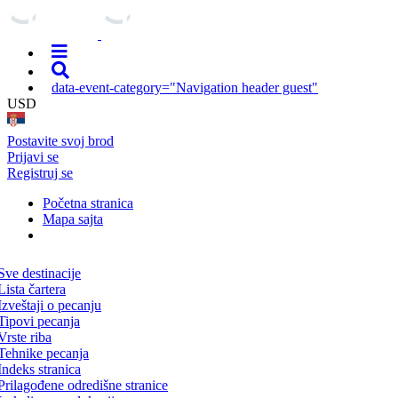
data-event-category="Navigation header guest"
USD
Postavite svoj brod
Prijavi se
Registruj se
Početna stranica
Mapa sajta
Sve destinacije
Lista čartera
Izveštaji o pecanju
Tipovi pecanja
Vrste riba
Tehnike pecanja
Indeks stranica
Prilagođene odredišne stranice