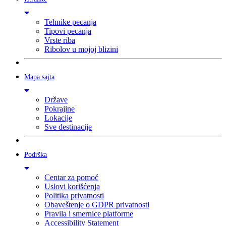
Tehnike pecanja
Tipovi pecanja
Vrste riba
Ribolov u mojoj blizini
Mapa sajta
Države
Pokrajine
Lokacije
Sve destinacije
Podrška
Centar za pomoć
Uslovi korišćenja
Politika privatnosti
Obaveštenje o GDPR privatnosti
Pravila i smernice platforme
Accessibility Statement