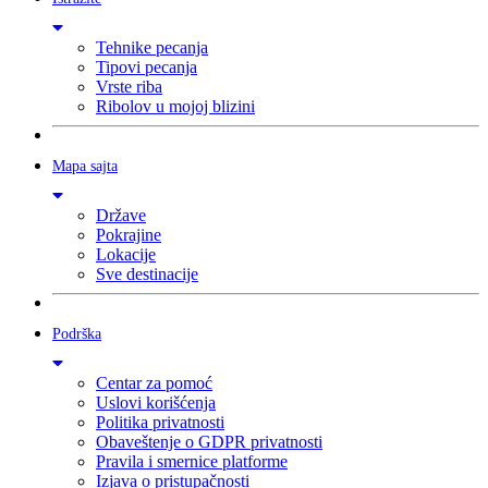
Tehnike pecanja
Tipovi pecanja
Vrste riba
Ribolov u mojoj blizini
Mapa sajta
Države
Pokrajine
Lokacije
Sve destinacije
Podrška
Centar za pomoć
Uslovi korišćenja
Politika privatnosti
Obaveštenje o GDPR privatnosti
Pravila i smernice platforme
Izjava o pristupačnosti