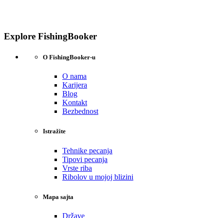
Explore FishingBooker
O FishingBooker-u
O nama
Karijera
Blog
Kontakt
Bezbednost
Istražite
Tehnike pecanja
Tipovi pecanja
Vrste riba
Ribolov u mojoj blizini
Mapa sajta
Države