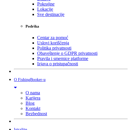
Pokrajine
Lokacije
Sve destinacije
Podrška
Centar za pomoć
Uslovi korišćenja
Politika privatnosti
Obaveštenje o GDPR privatnosti
Pravila i smernice platforme
Izjava o pristupačnosti
O FishingBooker-u
O nama
Karijera
Blog
Kontakt
Bezbednost
Istražite