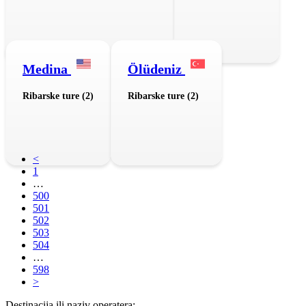
Medina
Ölüdeniz
Ribarske ture (2)
Ribarske ture (2)
<
1
…
500
501
502
503
504
…
598
>
Destinacija ili naziv operatera: