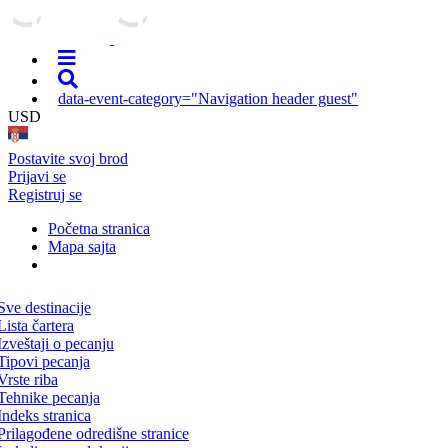
data-event-category="Navigation header guest"
USD
Postavite svoj brod
Prijavi se
Registruj se
Početna stranica
Mapa sajta
Sve destinacije
Lista čartera
Izveštaji o pecanju
Tipovi pecanja
Vrste riba
Tehnike pecanja
Indeks stranica
Prilagođene odredišne stranice