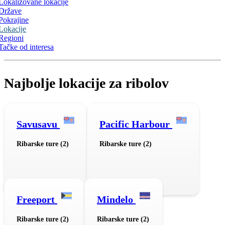
Lokalizovane lokacije
Države
Pokrajine
Lokacije
Regioni
Tačke od interesa
Najbolje lokacije za ribolov
Savusavu
Pacific Harbour
Ribarske ture (2)
Ribarske ture (2)
Freeport
Mindelo
Ribarske ture (2)
Ribarske ture (2)