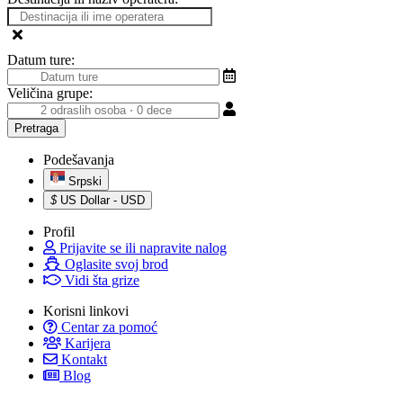
Datum ture:
Veličina grupe:
Podešavanja
Srpski
$
US Dollar - USD
Profil
Prijavite se ili napravite nalog
Oglasite svoj brod
Vidi šta grize
Korisni linkovi
Centar za pomoć
Karijera
Kontakt
Blog