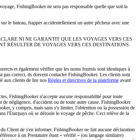
 voyage, FishingBooker ne sera pas responsable quelle que soit la
r sur le bateau, frapper accidentellement un autre pêcheur avec une
ÉCLARE NI NE GARANTIT QUE LES VOYAGES VERS CES
NT RÉSULTER DE VOYAGES VERS CES DESTINATIONS.
 corrects et également vérifier que les noms fournis sont identiques à
est pas correct, ils doivent contacter FishingBooker. Les clients sont
lé aux clients de lire nos
Règles et directives de la plateforme
avant
xactes, FishingBooker n'accepte aucune responsabilité pour toute
t de négligence, d'accident ou de toute autre cause. FishingBooker
ooker, y compris, mais sans s'y limiter, l'obtention ou la possession de
dans l'État/pays où se déroule le voyage de pêche. Ceci relève de la
ité du Client de s'en informer. FishingBooker ne fait aucune déclaration
férence à un Prestataire étant « vérifié » (ou langage similaire)