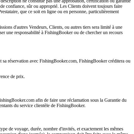
 description ne constitue pas une approbation, certification ou garantie
 de confiance, sûr ou approprié. Les Clients doivent toujours faire
estataire, que ce soit en ligne ou en personne, particulièrement
issions d'autres Vendeurs, Clients, ou autres tiers sera limité à une
mposer une responsabilité à FishingBooker ou de chercher un recours
ant sa réservation avec FishingBooker.com, FishingBooker créditera ou
rence de prix.
FishingBooker.com afin de faire une réclamation sous la Garantie du
sentants du service clientèle de FishingBooker.
, type de voyage, durée, nombre d'invités, et exactement les mêmes