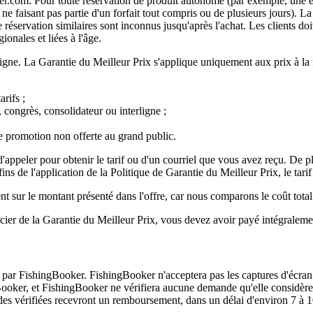
er.com. Pour toute réservation de produit autonome (par exemple, une ex
ne faisant pas partie d'un forfait tout compris ou de plusieurs jours). La
de réservation similaires sont inconnus jusqu'après l'achat. Les clients doi
ionales et liées à l'âge.
igne. La Garantie du Meilleur Prix s'applique uniquement aux prix à la 
rifs ;
 congrès, consolidateur ou interligne ;
e promotion non offerte au grand public.
d'appeler pour obtenir le tarif ou d'un courriel que vous avez reçu. De plu
ins de l'application de la Politique de Garantie du Meilleur Prix, le tarif
 sur le montant présenté dans l'offre, car nous comparons le coût total a
ier de la Garantie du Meilleur Prix, vous devez avoir payé intégralement
n par FishingBooker. FishingBooker n'acceptera pas les captures d'écran
ooker, et FishingBooker ne vérifiera aucune demande qu'elle considère, 
es vérifiées recevront un remboursement, dans un délai d'environ 7 à 10