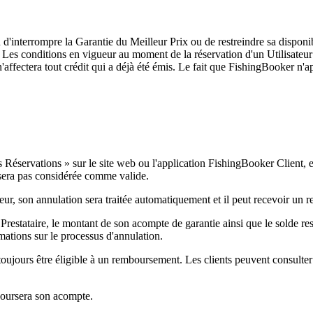
u d'interrompre la Garantie du Meilleur Prix ou de restreindre sa dispon
rs. Les conditions en vigueur au moment de la réservation d'un Utilisateu
fectera tout crédit qui a déjà été émis. Le fait que FishingBooker n'ap
es Réservations » sur le site web ou l'application FishingBooker Client, 
 sera pas considérée comme valide.
ur, son annulation sera traitée automatiquement et il peut recevoir un
 Prestataire, le montant de son acompte de garantie ainsi que le solde res
mations sur le processus d'annulation.
 toujours être éligible à un remboursement. Les clients peuvent consulte
boursera son acompte.