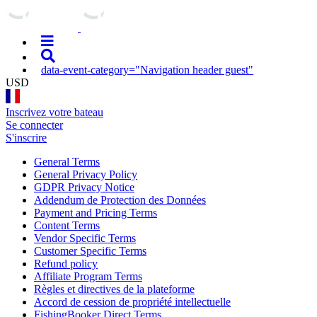
data-event-category="Navigation header guest"
USD
Inscrivez votre bateau
Se connecter
S'inscrire
General Terms
General Privacy Policy
GDPR Privacy Notice
Addendum de Protection des Données
Payment and Pricing Terms
Content Terms
Vendor Specific Terms
Customer Specific Terms
Refund policy
Affiliate Program Terms
Règles et directives de la plateforme
Accord de cession de propriété intellectuelle
FishingBooker Direct Terms