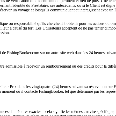
s de vérification ou d'identification pertinent et rien de plus. Une telle
nant l'identité du Prestataire, ses antécédents, ou si le Client est digne
réserver un voyage et lorsqu'ils communiquent et interagissent avec un Pr
idique ou responsabilité qu'ils cherchent à obtenir pour les actions ou om
ui leur a causé du tort. Les Utilisateurs acceptent de ne pas tenter d'i
ssions.
elui de FishingBooker.com sur un autre site web dans les 24 heures suiv
être admissible à recevoir un remboursement ou des crédits pour la diffé
leur Prix dans les vingt-quatre (24) heures suivant sa réservation sur 
 au moment où il contacte FishingBooker, tel que déterminé par les repré
nces d'itinéraires exactes – cela signifie les mêmes : navire spécifique