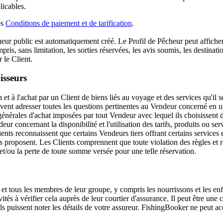
licables.
os
Conditions de paiement et de tarification
.
r public est automatiquement créé. Le Profil de Pêcheur peut afficher le
mpris, sans limitation, les sorties réservées, les avis soumis, les destinati
r le Client.
isseurs
et à l'achat par un Client de biens liés au voyage et des services qu'il s
vent adresser toutes les questions pertinentes au Vendeur concerné en u
nérales d'achat imposées par tout Vendeur avec lequel ils choisissent de 
eur concernant la disponibilité et l'utilisation des tarifs, produits ou se
ients reconnaissent que certains Vendeurs tiers offrant certains services 
'ils proposent. Les Clients comprennent que toute violation des règles et r
 et/ou la perte de toute somme versée pour une telle réservation.
 et tous les membres de leur groupe, y compris les nourrissons et les en
tés à vérifier cela auprès de leur courtier d'assurance. Il peut être une
s puissent noter les détails de votre assureur. FishingBooker ne peut acc