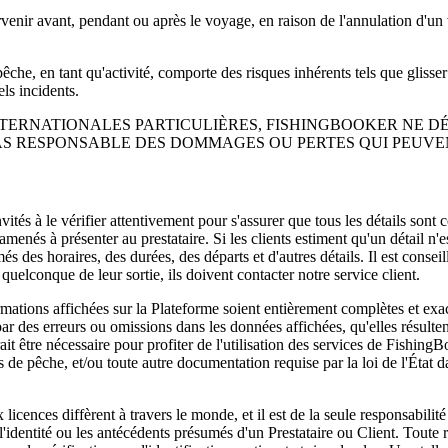
venir avant, pendant ou après le voyage, en raison de l'annulation d'un
êche, en tant qu'activité, comporte des risques inhérents tels que glisse
ls incidents.
NTERNATIONALES PARTICULIÈRES, FISHINGBOOKER NE D
 PAS RESPONSABLE DES DOMMAGES OU PERTES QUI PEUVE
vités à le vérifier attentivement pour s'assurer que tous les détails sont
e amenés à présenter au prestataire. Si les clients estiment qu'un détail n'
és des horaires, des durées, des départs et d'autres détails. Il est conseil
quelconque de leur sortie, ils doivent contacter notre service client.
formations affichées sur la Plateforme soient entièrement complètes et e
 des erreurs ou omissions dans les données affichées, qu'elles résulten
it être nécessaire pour profiter de l'utilisation des services de FishingB
s de pêche, et/ou toute autre documentation requise par la loi de l'État 
x licences diffèrent à travers le monde, et il est de la seule responsabil
identité ou les antécédents présumés d'un Prestataire ou Client. Toute ré