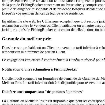
indique seulement que le Client ou le Prestataire a complété un processu
de la part de FishingBooker concernant un Prestataire, y compris concer
preuve de diligence raisonnable et de prudence lorsqu'ils décident de 
lorsqu'ils voyagent en dehors de leur pays de résidence.
En utilisant le site web, les Utilisateurs acceptent que tout recours jur
réclamation contre le Vendeur ou Client particulier ou un autre tiers q
juridique auprès de FishingBooker concernant de telles actions ou omi
Garantie du meilleur prix
Dans le cas improbable où un Client trouverait un tarif inférieur à c
remboursera la différence de prix au Client.
Le voyage doit être effectué conformément à l'itinéraire réservé pour 
Notification d'une réclamation à FishingBooker
Un client doit soumettre un formulaire de demande de Garantie du Meil
Meilleur Prix. Le tarif inférieur doit être disponible pour réservation
Doit être une comparaison "de pommes à pommes"
La Garantie du Meilleur Prix n'est disponible que pour les corresponda