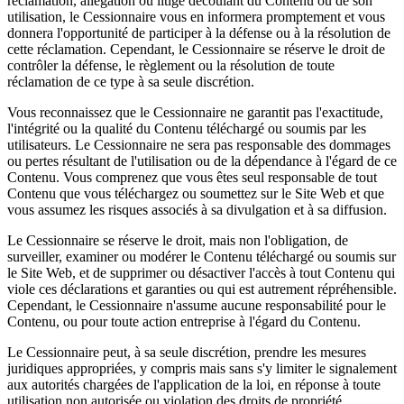
réclamation, allégation ou litige découlant du Contenu ou de son
utilisation, le Cessionnaire vous en informera promptement et vous
donnera l'opportunité de participer à la défense ou à la résolution de
cette réclamation. Cependant, le Cessionnaire se réserve le droit de
contrôler la défense, le règlement ou la résolution de toute
réclamation de ce type à sa seule discrétion.
Vous reconnaissez que le Cessionnaire ne garantit pas l'exactitude,
l'intégrité ou la qualité du Contenu téléchargé ou soumis par les
utilisateurs. Le Cessionnaire ne sera pas responsable des dommages
ou pertes résultant de l'utilisation ou de la dépendance à l'égard de ce
Contenu. Vous comprenez que vous êtes seul responsable de tout
Contenu que vous téléchargez ou soumettez sur le Site Web et que
vous assumez les risques associés à sa divulgation et à sa diffusion.
Le Cessionnaire se réserve le droit, mais non l'obligation, de
surveiller, examiner ou modérer le Contenu téléchargé ou soumis sur
le Site Web, et de supprimer ou désactiver l'accès à tout Contenu qui
viole ces déclarations et garanties ou qui est autrement répréhensible.
Cependant, le Cessionnaire n'assume aucune responsabilité pour le
Contenu, ou pour toute action entreprise à l'égard du Contenu.
Le Cessionnaire peut, à sa seule discrétion, prendre les mesures
juridiques appropriées, y compris mais sans s'y limiter le signalement
aux autorités chargées de l'application de la loi, en réponse à toute
utilisation non autorisée ou violation des droits de propriété