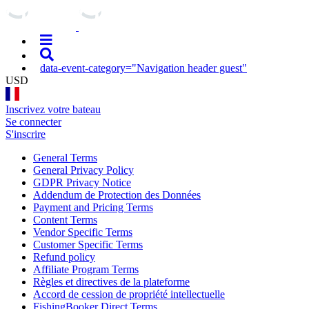
data-event-category="Navigation header guest"
USD
Inscrivez votre bateau
Se connecter
S'inscrire
General Terms
General Privacy Policy
GDPR Privacy Notice
Addendum de Protection des Données
Payment and Pricing Terms
Content Terms
Vendor Specific Terms
Customer Specific Terms
Refund policy
Affiliate Program Terms
Règles et directives de la plateforme
Accord de cession de propriété intellectuelle
FishingBooker Direct Terms