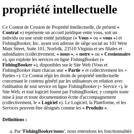
propriété intellectuelle
Ce Contrat de Cession de Propriété Intellectuelle, (le présent
«
Contrat »
) représente un accord juridique entre vous, soit un
individu ou une seule entité juridique (
« Vous »
ou
« vous »
) et
FishingBooker, Inc. ayant son adresse de siège social au 101 West
Main Street, Suite 101, Norfolk, 23510 Virginia et ses filiales et
subsidiaires (collectivement,
« nous »
,
« notre »
ou
« Cessionnaire
»
), qui exploite les services en ligne FishingBooker (
«
FishingBooker »
), disponibles sur le Site Web (Vous et
FishingBooker étant chacun une
« Partie »
et collectivement les «
Parties »). Ce Contrat régit les droits de propriété intellectuelle
concernant le contenu généré par les utilisateurs en relation avec
l'utilisation de tout service en ligne FishingBooker (« Service »), le
Site Web, et tout logiciel fourni par FishingBooker, y compris toute
mise à jour et toute documentation écrite d'accompagnement
(collectivement, le
« Logiciel »
). Le Logiciel, la Plateforme, et les
Services peuvent être désignés comme les
« Produits »
.
Définitions :
Par
'FishingBooker/nous'
, nous entendons les fonctionnalités